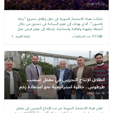
2026-04-22
خبر
شاركت هيئة الاستثمار السورية في حفل إطلاق مشروع "رحلة
قاسيون"، الذي يهدف إلى تعزيز السياحة في دمشق من خلال
أنشطة ترفيهية وثقافية واجتماعية، إضافة إلى توفير فرص عمل
جديدة، بالاعتماد على الكوادر والخبرات المحلية في تنفيذه.
1273 عدد المشاهدات
قراءة المزيد
انطلاق الإنتاج التجريبي في معمل إسمنت
طرطوس.. خطوة استراتيجية نحو استعادة زخم
الصناعة الوطنية، بالشراكة بين القطاعين العام
2026-04-19
والخاص
خبر
تعلن هيئة الاستثمار السورية عن بدء الإنتاج التجريبي في معمل
إسمنت طرطوس. حيث أطلقت شركة "كيو زد" (QZ) للاستثمار