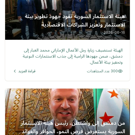
هيئة الاستثمار السورية تقود جهود تطوير بيئة
الاستثمار وتعزيز الشراكات الاقتصادية
2026-06-16
خبر
الهيئة تستضيف زيارة رجل الأعمال الإماراتي محمد العبار إلى
دمشق، ضمن جهودها الرامية إلى جذب الاستثمارات النوعية
وتحفيز بيئة الأعمال.
300 عدد المشاهدات
قراءة المزيد
من دمشق إلى واشنطن، رئيس هيئة الاستثمار
السورية يستعرض فرص النمو، الحوافز والعوائد