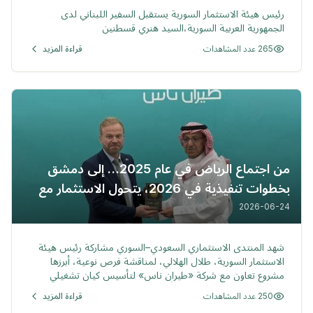
رئيس هيئة الاستثمار السورية يستقبل السفير اللبناني لدى
الجمهورية العربية السورية،السيد هنري قسطنين
265 عدد المشاهدات
قراءة المزيد
من اجتماع الرياض في عام 2025… إلى دمشق
بخطوات تنفيذية في 2026، يتحول الاستثمار مع
«طيران ناس» من فكرة طُرحت على طاولة الحوار
2026-06-24
إلى مسار واقعي على الأرض
خبر
شهد المنتدى الاستثماري السعودي–السوري مشاركة رئيس هيئة
الاستثمار السورية، طلال الهلالي، لمناقشة فرص نوعية، أبرزها
مشروع تعاون مع شركة «طيران ناس» لتأسيس كيان تشغيلي
داخل سوريا. وتتابع الهيئة حالياً المسارات التنفيذية لهذا المشروع
250 عدد المشاهدات
قراءة المزيد
ضمن جهودها لتعزيز الاستثمار في قطاع الطيران.