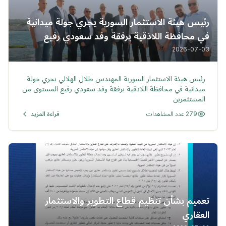
رئيس هيئة الاستثمار السورية يجري جولة ميدانية
في محافظة اللاذقية برفقة وفد سعودي رفيع
المستوى لاستكشاف الفرص الاستثمارية
2026-07-03
خبر
رئيس هيئة الاستثمار السورية المهندس طلال الهلالي يجري جولة
ميدانية في محافظة اللاذقية برفقة وفد سعودي رفيع المستوى من
المستثمرين
279 عدد المشاهدات
قراءة المزيد
تعميم بشأن تنظيم قطاع التطوير والاستثمار
العقاري