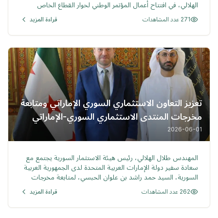
الهلالي، في افتتاح أعمال المؤتمر الوطني لحوار القطاع الخاص
السوري الذي عُقد في قصر المؤتمرات بدمشق
271 عدد المشاهدات
قراءة المزيد
تعزيز التعاون الاستثماري السوري الإماراتي ومتابعة
مخرجات المنتدى الاستثماري السوري-الإماراتي
الأول
2026-06-01
خبر
المهندس طلال الهلالي، رئيس هيئة الاستثمار السورية يجتمع مع
سعادة سفير دولة الإمارات العربية المتحدة لدى الجمهورية العربية
السورية، السيد حمد راشد بن علوان الحبسي، لمتابعة مخرجات
المنتدى الاستثماري السوري-الإماراتي الأول
262 عدد المشاهدات
قراءة المزيد