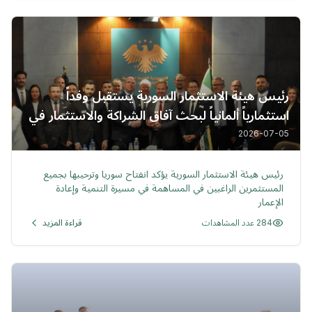
رئيس هيئة الاستثمار السورية يستقبل وفداً
استثمارياً ألمانياً لبحث آفاق الشراكة والاستثمار في
سوريا
2026-07-05
خبر
رئيس هيئة الاستثمار السورية يؤكد انفتاح سوريا وترحيبها بجميع
المستثمرين الراغبين في المساهمة في مسيرة التنمية وإعادة
الإعمار
284 عدد المشاهدات
قراءة المزيد