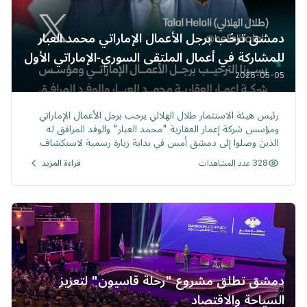
دمشق ترحّب برجل الأعمال الإماراتي محمد العبار
للمشاركة في أعمال الملتقى السوري‑الإماراتي الأول
2026-05-05
خبر
رئيس هيئة الاستثمار طلال الهلالي يرحب برجل الأعمال الإماراتي
ومؤسس شركة إعمار العقارية "محمد العبار" والوفد المرافق له
الذين وصلوا إلى دمشق أمس في بداية زيارة رسمية لاستكشاف
الفرص الاستثمارية والمشاركة في الملتقى السوري - الإماراتي
328 عدد المشاهدات
قراءة المزيد
الأول.
دمشق تطلق مشروع "رحلة قاسيون" لتعزيز
السياحة والاقتصاد