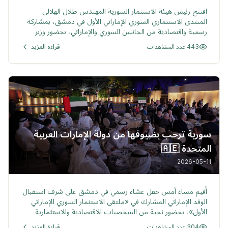
افتتح رئيس هيئة الاستثمار السورية المهندس طلال الهلالي
المنتدى الاستثماري السوري الإماراتي الأول في دمشق، بمشاركة
رسمية واقتصادية من الجانبين السوري والإماراتي، بحضور وزير
التجارة الخارجية الإماراتي ثاني بن أحمد الزيودي وعدد من
443 عدد المشاهدات
قراءة المزيد
المستثمرين ورجال الأعمال. هدف المنتدى إلى تعزيز التعاون
الاقتصادي والاستثماري بين سورية والإمارات وتوسيع الشراكات
في القطاعات التنموية والإنتاجية. كما تضمن جلسات حوارية
ناقشت فرص الاستثمار والتعاون في مجالات متعددة مثل التجارة،
التعليم، السياحة، الطاقة، التكنولوجيا، التحول الرقمي، الرعاية
الصحية، الخدمات اللوجستية، الأمن الغذائي، الطيران، التطوير
العمراني والزراعة.
سورية ترحب بضيوفها من دولة الإمارات العربية
المتحدة 🇦🇪
2026-05-11
خبر
أُقيم مساء أمس حفل عشاء رسمي في دمشق على شرف استقبال
الوفد الإماراتي المشارك في «ملتقى الاستثمار السوري الإماراتي
الأول»، بحضور نخبة من الشخصيات الاقتصادية والاستثمارية
ورجال الأعمال من البلدين
304 عدد المشاهدات
قراءة المزيد