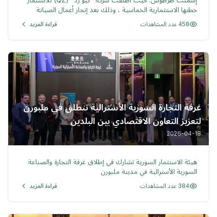
خطتها الاستثمارية الخماسية ، وذلك بعد إنجاز أعمال الصيانة
الأولية والبدء بتنفيذ خطة إعادة التأهيل الشاملة لخطوط الإنتاج.
458 عدد المشاهدات
قراءة المزيد
وتأتي هذه الخطوة كنموذج فعّال للشراكة المتكاملة بين القطاعين
العام والخاص
غرفة التجارة السورية الأسترالية تنطلق في ملبورن
لتعزيز التعاون الاقتصادي بين البلدين
2026-04-18
خبر
هيئة الاستثمار السورية تشارك في إطلاق غرفة التجارة والصناعة
السورية الأسترالية في مدينة ملبورن
384 عدد المشاهدات
قراءة المزيد