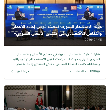
هيئة الاستثمار السورية تبحث فرص إعادة الإعمار
والتكامل الاقتصادي في منتدى الأعمال السوري–
التركي في مدينة إسطنبول
2026-04-15
خبر
شاركت هيئة الاستثمار السورية في منتدى الأعمال والاستثمار
السوري–التركي، حيث استعرضت قانون الاستثمار الجديد وحوافزه
وإعفاءاته، خاصة للقطاع الصناعي. ناقش المنتدى إعادة الإعمار،
البنى التحتية، الأنظمة المصرفية واللوجستية. تأتي المشاركة ضمن
1198 عدد المشاهدات
قراءة المزيد
توجه الحكومة لتحويل التفاهمات إلى شراكات استثمارية طويلة
الأمد.