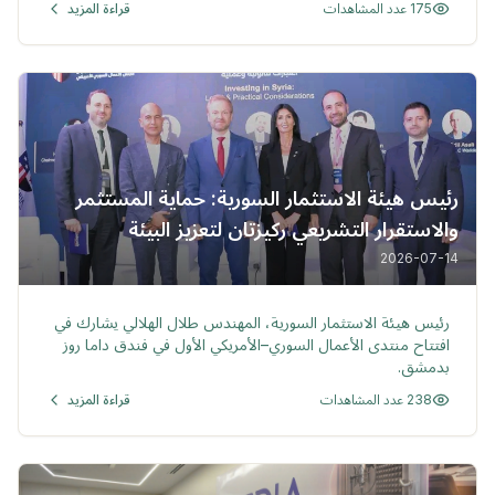
175 عدد المشاهدات
قراءة المزيد
بين الجمهورية العربية السورية والجمهورية اللبنانية، وفرص الشراكة
في القطاعات ذات الأولوية
رئيس هيئة الاستثمار السورية: حماية المستثمر
والاستقرار التشريعي ركيزتان لتعزيز البيئة
الاستثمارية
2026-07-14
خبر
رئيس هيئة الاستثمار السورية، المهندس طلال الهلالي يشارك في
افتتاح منتدى الأعمال السوري–الأمريكي الأول في فندق داما روز
بدمشق.
238 عدد المشاهدات
قراءة المزيد