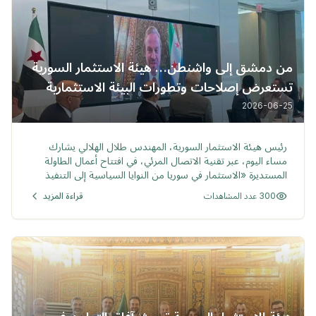
من دمشق إلى واشنطن… هيئة الاستثمار السورية
تستعرض إصلاحات وتطورات البيئة الاستثمارية
أمام مجتمع الاستثمار الدولي
2026-06-25
خبر
رئيس هيئة الاستثمار السورية، المهندس طلال الهلالي يشارك
مساء اليوم، عبر تقنية الاتصال المرئي، في افتتاح أعمال الطاولة
المستديرة «الاستثمار في سوريا من النوايا السياسية إلى التنفيذ
العملي»
300 عدد المشاهدات
قراءة المزيد