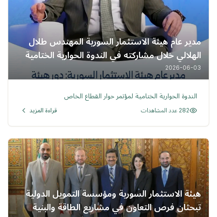
مدير عام هيئة الاستثمار السورية المهندس طلال
الهلالي خلال مشاركته ‏في الندوة الحوارية الختامية
لمؤتمر حوار القطاع الخاص
2026-06-03
خبر
الندوة الحوارية الختامية لمؤتمر حوار القطاع الخاص
282 عدد المشاهدات
قراءة المزيد
هيئة الاستثمار السورية ومؤسسة التمويل الدولية
تبحثان فرص التعاون في مشاريع الطاقة والبنية