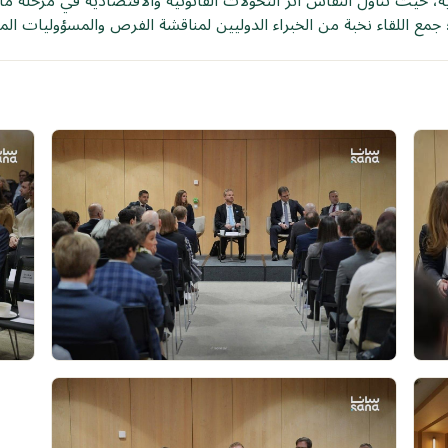
ة، حيث تناول النقاش أثر التحوّلات القانونية والاقتصادية في مرحلة م
جمع اللقاء نخبة من الخبراء الدوليين لمناقشة الفرص والمسؤوليات المش