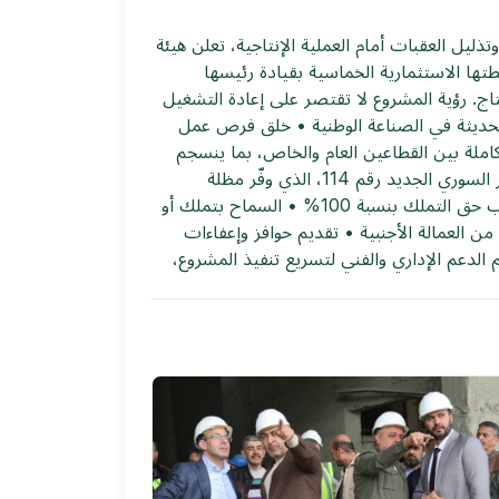
ذليل العقبات أمام العملية الإنتاجية، تعلن هيئة
تجريبي في معمل إسمنت طرطوس. حيث أطلقت شركة "كيو زد" (QZ) للاستثمار خطتها الاستثمارية الخماسية بقيادة رئيسها
نتاج. رؤية المشروع لا تقتصر على إعادة التشغيل
حديثة في الصناعة الوطنية • خلق فرص عمل
كاملة بين القطاعين العام والخاص، بما ينسجم
مع توجهات الحكومة السورية لإعادة تنشيط الدور الريادي للقطاع الصناعي. كما تشكّل ترجمة عملية لمزايا قانون الاستثمار السوري الجديد رقم 114، الذي وفّر مظلة
تشريعية متقدمة وعزّز بيئة الاستثمار من خلال: • حماية كاملة لحقوق المستثمرين • منح المستثمرين السوريين والأجانب حق التملك بنسبة 100% • السماح بتملك أو
لأراضي اللازمة للمشاريع بمرونة عالية • حرية تحويل الأرباح ورأس المال • السماح بتشغيل ما يصل إلى 40% من العمالة الأجنبية • تقديم حوافز وإعفاءات
الدعم الإداري والفني لتسريع تنفيذ المشروع،