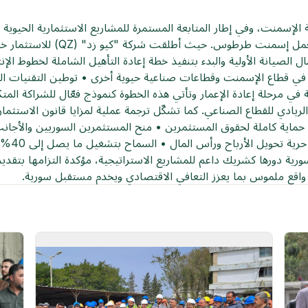
 الإسمنت، وفي إطار المتابعة المستمرة للمشاريع الاستثمارية الحيوية وت
الاستثمار السورية عن بدء الإنتاج ال
ل الصيانة الأولية والبدء بتنفيذ خطة إعادة التأهيل الشاملة لخطوط الإ
في قطاع الإسمنت وقطاعات صناعية حيوية أخرى • توطين التقنيات ال
 في مرحلة إعادة الإعمار وتأتي هذه الخطوة كنموذج فعّال للشراكة المت
استئجار ا
رية دورها كشريك داعم للمشاريع الاستراتيجية، مؤكدة التزامها بتقديم 
ى واقع ملموس بما يعزز التعافي الاقتصادي ويخدم مستقبل سورية.