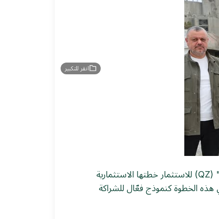
انقر للتكبير
تعلن هيئة الاستثمار السورية عن بدء الإنتاج التجريبي في معمل إسمنت طرطوس. حيث أطلقت شركة "كيو زد" (QZ) للاستثمار خطتها الاستثمارية
تي هذه الخطوة كنموذج فعّال للشراكة