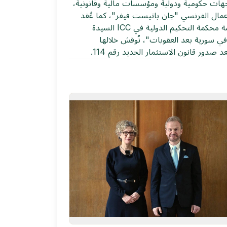
 جهات حكومية ودولية ومؤسسات مالية وقانونية،
أعمال الفرنسي "جان باتيست فيفر"، كما عُقد
اجتماع مع ممثلي البنك الدولي وبنك Lazard لاستكشاف فرص التعاون المالي والاستثماري. واختُتمت الزيارة بلقاء رئيسة محكمة التحكيم الدولية في ICC السيدة
في سورية بعد العقوبات"، نُوقش خلالها
صدور قانون الاستثمار الجديد رقم 114.