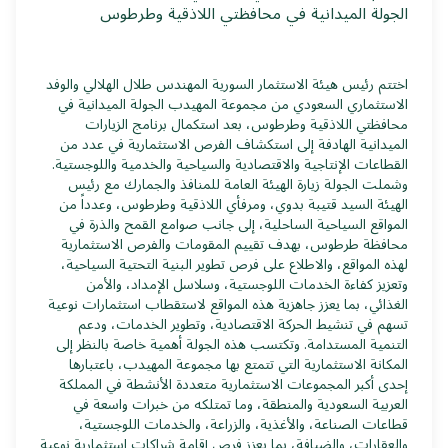
الجولة الميدانية في محافظتي اللاذقية وطرطوس
اختتم رئيس هيئة الاستثمار السورية المهندس طلال الهلالي والوفد
الاستثماري السعودي من مجموعة المهيدب الجولة الميدانية في
محافظتي اللاذقية وطرطوس، بعد استكمال برنامج الزيارات
الميدانية الهادفة إلى استكشاف الفرص الاستثمارية في عدد من
القطاعات الإنتاجية والاقتصادية والسياحية والخدمية واللوجستية.
وشملت الجولة زيارة الهيئة العامة للمنافذ والجمارك مع رئيس
الهيئة السيد قتيبة بدوي، ومرفأي اللاذقية وطرطوس، وعدداً من
المواقع السياحية الساحلية، إلى جانب صوامع القمح والذرة في
محافظة طرطوس، بهدف تقييم المقومات والفرص الاستثمارية
لهذه المواقع، والاطلاع على فرص تطوير البنية التحتية السياحية،
وتعزيز كفاءة الخدمات اللوجستية، وسلاسل الإمداد، والأمن
الغذائي، بما يعزز جاهزية هذه المواقع لاستقطاب استثمارات نوعية
تسهم في تنشيط الحركة الاقتصادية، وتطوير الخدمات، ودعم
التنمية المستدامة. وتكتسب هذه الجولة أهمية خاصة بالنظر إلى
المكانة الاستثمارية التي تتمتع بها مجموعة المهيدب، باعتبارها
إحدى أكبر المجموعات الاستثمارية متعددة الأنشطة في المملكة
العربية السعودية والمنطقة، وما تمتلكه من خبرات واسعة في
قطاعات الصناعة، والأغذية، والزراعة، والخدمات اللوجستية،
والعقارات، والضيافة، بما يعزز فرص إقامة شراكات استثمارية نوعية