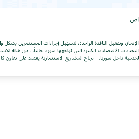
لخاص
الماضية يعد تقدماً مهماً ‏في بيئة الاستثمار،
إقامة المشاريع في مختلف القطاعات الإنتاجية والخدمية ‏داخل سوريا‎.‎ - نجاح المشاريع