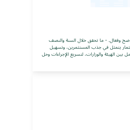
-نعمل ‏في الهيئة على تحسين الشفافية، وتسريع الإنجاز، وتفعيل النافذة ‏الواحدة، لتسهيل إجراءات المستثمرين بشكل واضح وفعال‎.‎ - ما تحقق خلال السنة والنصف
 رغم التحديات الاقتصادية الكبيرة التي ‏تواجهها سوريا حالياً‎.‎ ـ دور هيئة الاستثمار يتمثل في جذب المستثمرين، ‏وتسهيل
 الاستثمارية يعتمد على تعاون كامل بين ‏الهيئة والوزارات، لتسريع الإجراءات وحل