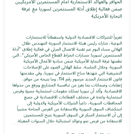
الحوافز والعوائد الاستثمارية أمام المستثمرين الأمريكيين
ضمن فعالية إطلاق أدلة المستثمرين لسوريا مع غرفة
التجارة الأمريكية
تعزيزاً للشراكات الاقتصادية الدولية واستقطاباً للاستثمارات
النوعية، شارك رئيس هيئة الاستثمار السورية المهندس طلال
الهلالي مساء اليوم عبر تقنية الاتصال المرئي في فعالية إطلاق "أدلة
المستثمرين لسوريا: مسارات انخراط القطاع الخاص الأمريكي"، التي
نظمتها غرفة التجارة الأمريكية ضمن مبادرة الأعمال الأمريكية
السورية. وخلال الجلسة، سلط الهلالي الضوء على الإصلاحات
التشريعية التي شهدها مناخ الاستثمار في سوريا، وفي مقدمتها
قانون الاستثمار الجديد مرسوم رقم 114، وما يتيحه من حوافز،
إعفاءات وضمانات بما يعزز من تنافسية المشاريع ويرفع من جدواها
الاقتصادية. وأكد أن سوريا تمتلك مقومات استثمارية مميزة وفرص
استثمارية واعدة في مختلف القطاعات الاقتصادية في جميع
المحافظات السورية، داعياً الشركات الأمريكية والدولية إلى
استكشاف السوق السورية والاستفادة من الفرص المتاحة مشيراً
إلى أن الاستثمار المبكر في السوق السورية يتيح للمستثمرين
الاستفادة من فرص نمو وعوائد استثنائية خلال السنوات المقبلة.