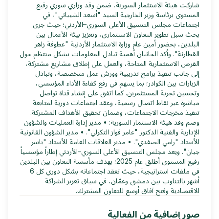
شاركت هيئة الاستثمار السورية، ضمن وفد وزاري سوري رفيع
المستوى برئاسة وزير الخارجية السيد "أسعد الشيباني"، في
اجتماعات مجلس التنسيق الأعلى السوري–الأردني؛ حيث جرى
بحث سبل تطوير التعاون الاستثماري، وتعزيز بيئة الأعمال بين
البلدين، بحضور أمين عام وزارة الاستثمار الأردنية "عطوفة زاهر
القطارنة". وأكد الجانبان أهمية تبادل المعلومات بشكل منتظم حول
الفرص الاستثمارية المتاحة، والعمل على إطلاق مشاريع مشتركة،
إلى جانب تنفيذ برامج تدريبية وورش عمل متخصصة، وتبادل
الزيارات بين الكوادر؛ بما يسهم في رفع كفاءة الأداء المؤسسي،
وتحسين تجربة المستثمرين. كما اتفق على إنشاء قناة تواصل
مباشرة عبر نقاط اتصال رسمية، وعقد اجتماعات دورية لمتابعة
تنفيذ مخرجات الاجتماعات، وضمان تحقيق الأهداف المشتركة.
وضم وفد هيئة الاستثمار السورية: • مدير إدارة العمليات والشؤون
الإدارية والفنية الدكتور "عامر فواز التكرلي". • مدير الشؤون القانونية
الأستاذ "رامي الصفدي". • مدير العلاقات العامة الأستاذ "ياسر
جبان". ويعد مجلس التنسيق الأعلى السوري–الأردني إطاراً مؤسسياً
رفيع المستوى أطلق عام 2025؛ بهدف مأسسة التعاون بين البلدين
في ملفات استراتيجية، حيث تعقد اجتماعاته بشكل دوري كل 6
أشهر بالتناوب بين دمشق وعمّان، في سياق تعزيز الشراكة
الاقتصادية وفتح آفاق أوسع للتعاون المشترك.
صور إضافية من الفعالية