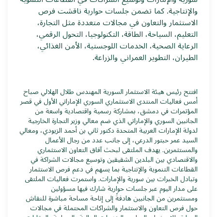
والإنتاجية. كما تضمن جلسات حوارية ناقشت فرص
الاستثمار والتعاون في مجالات متعددة مثل التجارة،
التعليم، السياحة، الطاقة، التكنولوجيا، التحول الرقمي،
الرعاية الصحية، الخدمات اللوجستية، الأمن الغذائي،
الطيران، التطوير العمراني والزراعة.
افتتح رئيس هيئة الاستثمار السورية المهندس طلال الهلالي صباح
أمس فعاليات المنتدى الاستثماري السوري الإماراتي الأول في قصر
المؤتمرات في دمشق، بمشاركة رسمية واقتصادية واسعة من
الجانبين السوري والإماراتي الذي ضم معالي وزير التجارة الخارجية
لدولة الإمارات العربية المتحدة دكتور ثاني بن أحمد الزيودي، ومعالي
السيد عمر حبتور الدرعي، إلى جانب عدد من رجال الأعمال
والمستثمرين. يهدف الملتقى لبحث آفاق التعاون الاستثماري
والاقتصادي بين البلدين الشقيقين وتوسيع مجالات الشراكة في
القطاعات التنموية والإنتاجية بما يسهم في دعم فرص الاستثمار
وتبادل الخبرات بين سورية والإمارات. واستمرت فعاليات الملتقى
على مدار اليوم عبر جلسات حوارية شارك فيها مسؤولين
ومستثمرين من الجانبين هادفةً إلى إتاحة مساحة مباشرة للنقاش
حول فرص التعاون والاستثمار والشراكات المحتملة في مجالات