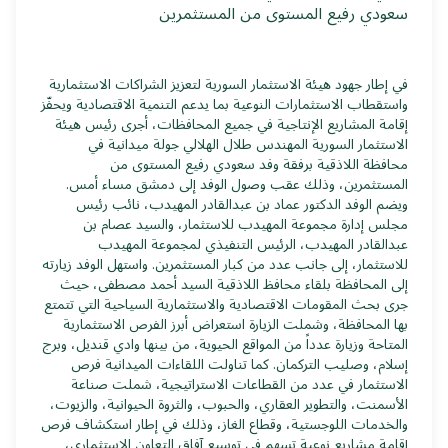
سعودي رفيع المستوى من المستثمرين
في إطار جهود هيئة الاستثمار السورية لتعزيز الشراكات الاستثمارية
واستقطاب الاستثمارات النوعية بما يدعم التنمية الاقتصادية ويحفّز
إقامة المشاريع الإنتاجية في جميع المحافظات، أجرى رئيس هيئة
الاستثمار السورية المهندس طلال الهلالي جولة ميدانية في
محافظة اللاذقية برفقة وفد سعودي رفيع المستوى من
المستثمرين، وذلك عقب وصول الوفد إلى دمشق مساء أمس.
ويضم الوفد الدكتور عماد بن عبدالقادر المهيدب، نائب رئيس
مجلس إدارة مجموعة المهيدب للاستثمار، والسيد عصام بن
عبدالقادر المهيدب، الرئيس التنفيذي لمجموعة المهيدب
للاستثمار، إلى جانب عدد من كبار المستثمرين. واستهل الوفد زيارته
إلى المحافظة بلقاء محافظ اللاذقية السيد أحمد مصطفى، حيث
جرى بحث المقومات الاقتصادية والاستثمارية السياحية التي تتمتع
بها المحافظة، وشملت الزيارة استعراض أبرز الفرص الاستثمارية
المتاحة وزيارة عدداً من المواقع الحيوية، من بينها وادي قنديل، وبرج
إسلام، وصليب التركمان. كما تناولت اللقاءات الميدانية فرص
الاستثمار في عدد من القطاعات الاستراتيجية، شملت صناعة
الأسمنت، والتطوير العقاري، والحبوب، والثروة الحيوانية، والزيوت،
والخدمات اللوجستية، وقطاع الغاز، وذلك في إطار استكشاف فرص
إقامة مشاريع نوعية تسهم في توسيع آفاق التعاون الاستثماري،