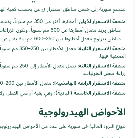
تنقسم سورية إلى خمس مناطق استقرار زراعي بحسب كمية الهطو
منطقة الاستقرار الأولى:
أمطارها أكثر من 350 مم سنوياً، وتشمل:
مناطق يزيد معدل أمطارها عن 600 مم سنوياً، وتكون الزراعات البعلية فيها مضمونة سنوياً.
مناطق يتراوح معدل أمطارها بين 350–600 مم، ولا يقل عن 300 مم في ثلثي السنوات، ما يضمن موسمين كل ثلاث سنوات. محاصيلها الرئيسة: القمح، البقوليات، المحاصيل الصيفية.
منطقة الاستقرار الثانية:
الصيفية فيها.
منطقة الاستقرار الثالثة:
يصل معدل ال
زراعة بعض البقوليات.
منطقة الاستقرار الرابعة (الهامشية):
معدل الأمطار بين 200–250 مم، ولا يقل عن 200 مم في نصف السنوات، وتصلح عادةً لزراعة الشعير أو كمراعٍ دائمة.
منطقة الاستقرار الخامسة (البادية):
وهي بقية أراضي القطر، ولا ت
الأحواض الهيدرولوجية
تتوزع الثروة المائية في سورية على عدد من الأحواض الهيدرولوجي