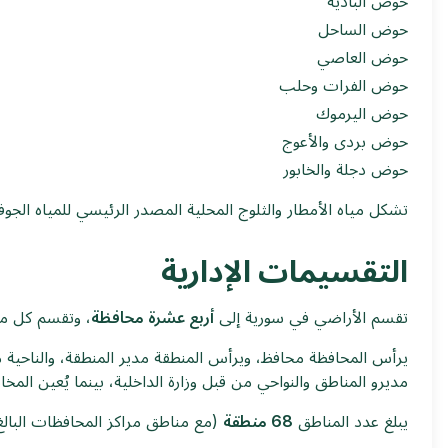
حوض البادية
حوض الساحل
حوض العاصي
حوض الفرات وحلب
حوض اليرموك
حوض بردى والأعوج
حوض دجلة والخابور
تشكل مياه الأمطار والثلوج المحلية المصدر الرئيسي للمياه الج
التقسيمات الإدارية
تقسم الأراضي في سورية إلى
أربع عشرة محافظة
، وتقسم كل مح
يرأس المحافظة محافظ، ويرأس المنطقة مدير المنطقة، والناحية مدي
مديرو المناطق والنواحي من قبل وزارة الداخلية، بينما يُعين المخا
يبلغ عدد المناطق
68 منطقة
(مع مناطق مراكز المحافظات البالغ عددها 14 منطقة)، و