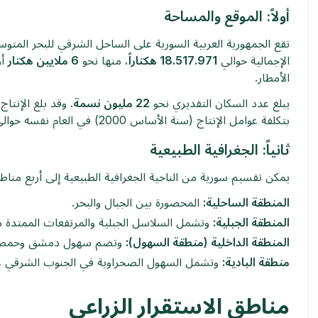
أولاً: الموقع والمساحة
تقع الجمهورية العربية السورية على الساحل الشرقي للبحر المتو
الإجمالية حوالي
18.517.971 هكتاراً
، منها نحو
6 ملايين هكتار
أر
الأمطار.
يبلغ عدد السكان التقديري نحو
22 مليون نسمة
. وقد بلغ الإنتاج 
بتكلفة عوامل الإنتاج (سنة الأساس 2000) في العام نفسه حوالي
ثانياً: الجغرافية الطبيعية
يمكن تقسيم سورية من الناحية الجغرافية الطبيعية إلى أربع مناط
المنطقة الساحلية:
المحصورة بين الجبال والبحر.
المنطقة الجبلية:
وتشمل السلاسل الجبلية والمرتفعات الممتدة من
المنطقة الداخلية (منطقة السهول):
وتضم سهول دمشق وحمص وحم
منطقة البادية:
وتشمل السهول الصحراوية في الجنوب الشرقي على 
مناطق الاستقرار الزراعي